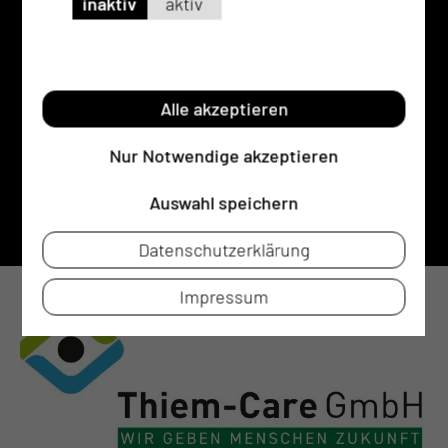
inaktiv
aktiv
Thiem-Care GmbH
Thiemstraße 111
03048 Cottbus
Alle akzeptieren
RECHTLICHES
Nur Notwendige akzeptieren
Impressum
Datenschutz
Auswahl speichern
Cookie-Einstellungen
Datenschutzerklärung
Impressum