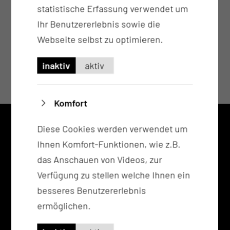
statistische Erfassung verwendet um
Ihr Benutzererlebnis sowie die
Webseite selbst zu optimieren.
inaktiv
aktiv
Komfort
Diese Cookies werden verwendet um
KONTAKT
Ihnen Komfort-Funktionen, wie z.B.
0355 46-0
das Anschauen von Videos, zur
info@ctk.de
Verfügung zu stellen welche Ihnen ein
www.thiem-care.ctk.de/
besseres Benutzererlebnis
ermöglichen.
ADRESSE