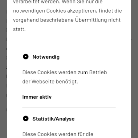
verarbeitet werden. Wenn Sie nur die
notwendigen Cookies akzeptieren, findet die
Entdecken Sie die Vorteile unserer häuslichen
vorgehend beschriebene Übermittlung nicht
Krankenpflege, wo professionelle Betreuung direkt
statt.
in Ihrem Zuhause stattfindet. Unsere engagierten
Pflegekräfte sind darauf spezialisiert, eine vertraute
und unterstützende Umgebung zu schaffen, in der
Notwendig
Sie die bestmögliche Pflege erhalten. Erfahren Sie
auf dieser Seite, wie wir durch individuelle,
Diese Cookies werden zum Betrieb
bedürfnisorientierte Pflegeleistungen Ihre
der Webseite benötigt.
Lebensqualität steigern und Ihnen ein Höchstmaß
an Komfort und Selbstständigkeit bieten.
Immer aktiv
Unser Leistungsangebot finden Sie in Kürze.
Statistik/Analyse
Diese Cookies werden für die