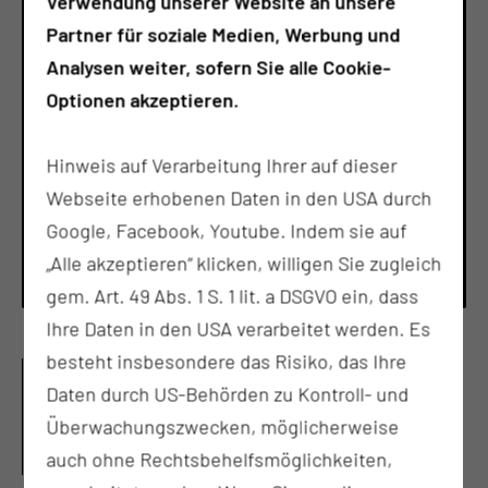
Verwendung unserer Website an unsere
Partner für soziale Medien, Werbung und
Analysen weiter, sofern Sie alle Cookie-
Optionen akzeptieren.
PFLEGEEXPERTE FÜR WUNDE, STOMA UND KONTINENZ
Hinweis auf Verarbeitung Ihrer auf dieser
SARAH FABISCH
Webseite erhobenen Daten in den USA durch
Google, Facebook, Youtube. Indem sie auf
Tel.:
+49 355 4679 404
„Alle akzeptieren“ klicken, willigen Sie zugleich
Per E-Mail kontaktieren
gem. Art. 49 Abs. 1 S. 1 lit. a DSGVO ein, dass
Ihre Daten in den USA verarbeitet werden. Es
besteht insbesondere das Risiko, das Ihre
VERSORGUNG VON
Daten durch US-Behörden zu Kontroll- und
CHRONISCHEN WUNDEN IN
Überwachungszwecken, möglicherweise
VERTRAUTER UMGEBUNG
auch ohne Rechtsbehelfsmöglichkeiten,