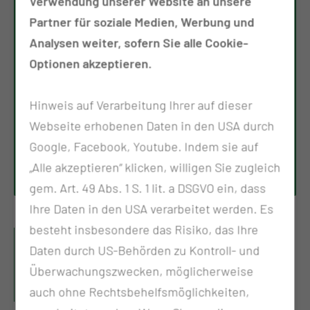
Verwendung unserer Website an unsere
Partner für soziale Medien, Werbung und
Analysen weiter, sofern Sie alle Cookie-
Optionen akzeptieren.
PFLEGEEXPERTE FÜR WUNDE, STOMA UND KONTINENZ
Hinweis auf Verarbeitung Ihrer auf dieser
SARAH FABISCH
Webseite erhobenen Daten in den USA durch
Google, Facebook, Youtube. Indem sie auf
Tel.:
+49 355 4679 404
„Alle akzeptieren“ klicken, willigen Sie zugleich
Per E-Mail kontaktieren
gem. Art. 49 Abs. 1 S. 1 lit. a DSGVO ein, dass
Ihre Daten in den USA verarbeitet werden. Es
besteht insbesondere das Risiko, das Ihre
VERSORGUNG VON
Daten durch US-Behörden zu Kontroll- und
CHRONISCHEN WUNDEN IN
Überwachungszwecken, möglicherweise
VERTRAUTER UMGEBUNG
auch ohne Rechtsbehelfsmöglichkeiten,