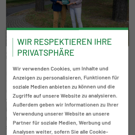
WIR RESPEKTIEREN IHRE
PRIVATSPHÄRE
Auch Gerlinde Heller von der Thiem-Service GmbH erhielt eine
Finanzspritze.
Wir verwenden Cookies, um Inhalte und
Eine hohe Finanzförderung hat es kürzlich im Carl-
Anzeigen zu personalisieren, Funktionen für
Thiem-Klinikum Cottbus aus den Händen von Jens-
soziale Medien anbieten zu können und die
Uwe Winkler von der AOK-Nordost gegeben.
Zugriffe auf unsere Website zu analysieren.
Winkler hatte drei Förderbescheide in Höhe von
Außerdem geben wir Informationen zu Ihrer
insgesamt rund 13.500 Euro im Gepäck. An die CTK-
Verwendung unserer Website an unsere
Pflegedirektion gehen rund 7100 Euro für die
Partner für soziale Medien, Werbung und
Stärkung psychischer Gesundheit durch ein
Analysen weiter, sofern Sie alle Cookie-