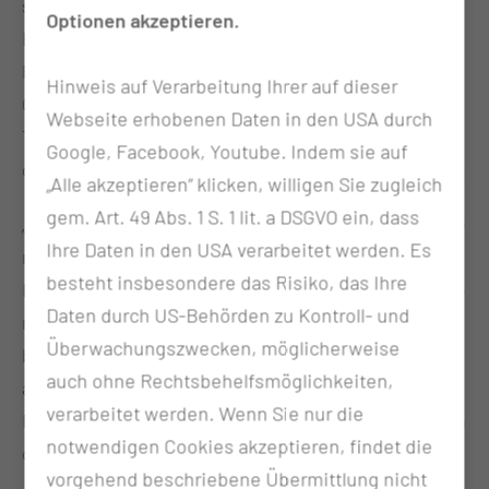
sogenanntes „Dilemma-Kompetenztraining“. 2700
Optionen akzeptieren.
Euro werden für das Projekt „Supervision“ der
Pflegedirektion ausgezahlt. Die Thiem-Service
Hinweis auf Verarbeitung Ihrer auf dieser
GmbH (TSG) als einhundertprozentige
Webseite erhobenen Daten in den USA durch
Tochtergesellschaft des CTK erhält 3660 Euro für
Google, Facebook, Youtube. Indem sie auf
das erfolgreiche Führen von Mitarbeitergesprächen.
„Alle akzeptieren“ klicken, willigen Sie zugleich
gem. Art. 49 Abs. 1 S. 1 lit. a DSGVO ein, dass
„Die Programme wurden in einer schwierigen Phase
Ihre Daten in den USA verarbeitet werden. Es
nach der Corona-Pandemie aufgelegt“, sagt Carmen
besteht insbesondere das Risiko, das Ihre
Dommaschke, stellvertretende Pflegedirektorin. Sie
Daten durch US-Behörden zu Kontroll- und
macht inzwischen einen erhöhten Bedarf an
Überwachungszwecken, möglicherweise
betrieblicher Gesundheitsförderung unter anderem
auch ohne Rechtsbehelfsmöglichkeiten,
auf der Intensivstation des CTK aus. Die AOK-
verarbeitet werden. Wenn Sie nur die
Nordost sei dabei ein verlässlicher Partner, betonen
notwendigen Cookies akzeptieren, findet die
die Akteure bei der Geldübergabe.
vorgehend beschriebene Übermittlung nicht