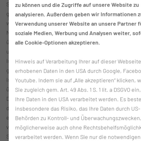
Server von Google in den USA übertragen und dort
zu können und die Zugriffe auf unsere Website zu
gekürzt. Im Auftrag des Betreibers dieser Website
analysieren. Außerdem geben wir Informationen z
wird Google diese Informationen benutzen, um Ihre
Verwendung unserer Website an unsere Partner f
Nutzung der Website auszuwerten, um Reports
soziale Medien, Werbung und Analysen weiter, sof
über die Websiteaktivitäten zusammenzustellen
alle Cookie-Optionen akzeptieren.
und um weitere mit der Websitenutzung und der
Internetnutzung verbundene Dienstleistungen
Hinweis auf Verarbeitung Ihrer auf dieser Webseit
gegenüber dem Websitebetreiber zu erbringen. Die
erhobenen Daten in den USA durch Google, Facebo
im Rahmen von Google Analytics von Ihrem Browser
Youtube. Indem sie auf „Alle akzeptieren“ klicken, w
übermittelte IP-Adresse wird nicht mit anderen
Sie zugleich gem. Art. 49 Abs. 1 S. 1 lit. a DSGVO ein
Daten von Google zusammengeführt. Sie können
Ihre Daten in den USA verarbeitet werden. Es best
die Speicherung der Cookies durch eine
insbesondere das Risiko, das Ihre Daten durch US-
entsprechende Einstellung Ihrer Browser-Software
Behörden zu Kontroll- und Überwachungszwecken
verhindern; wir weisen Sie jedoch darauf hin, dass
möglicherweise auch ohne Rechtsbehelfsmöglichk
Sie in diesem Fall gegebenenfalls nicht sämtliche
verarbeitet werden. Wenn Sie nur die notwendigen