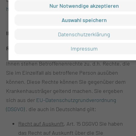
Nur Notwendige akzeptieren
hl=de&gl=de
Auswahl speichern
Ihre Rechte als Betroffener
Datenschutzerklärung
Recht auf Auskunft, Berichtigung, Löschung usw.
Impressum
Ihnen stehen Betroffenenrechte zu, d.h. Rechte, die
Sie im Einzelfall als betroffene Person ausüben
können. Diese Rechte können Sie gegenüber dem
Krankenhausträger geltend machen. Sie ergeben
sich aus der
EU-Datenschutzgrundverordnung
(DSGVO)
, die auch in Deutschland gilt:
Recht auf Auskunft
, Art. 15 DSGVO Sie haben
das Recht auf Auskunft über die Sie