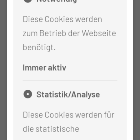
Betreuungsangebote in der
Diese Cookies werden
Gemeinschaft
zum Betrieb der Webseite
Wiederherstellung, Förderung
benötigt.
und Erhaltung der persönlichen
Immer aktiv
Lebensführung
gemeinschaftliche
Statistik/Analyse
Versorgungsaktivitäten (z.B.
Zubereiten von Mahlzeiten,
Diese Cookies werden für
kochen, backen)
die statistische