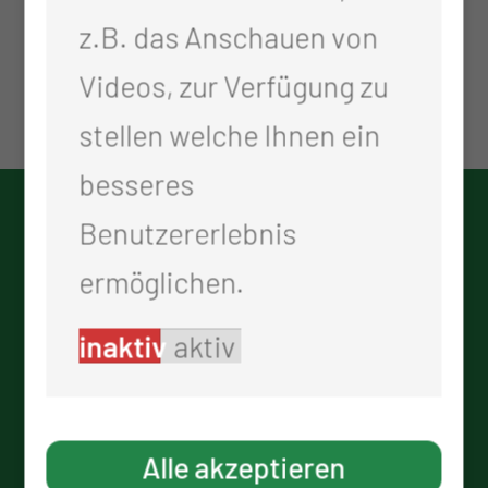
z.B. das Anschauen von
Videos, zur Verfügung zu
stellen welche Ihnen ein
besseres
KONTAKT
Benutzererlebnis
ermöglichen.
0355 46-0
info@ctk.de
inaktiv
aktiv
www.thiem-care.ctk.de/
ADRESSE
Alle akzeptieren