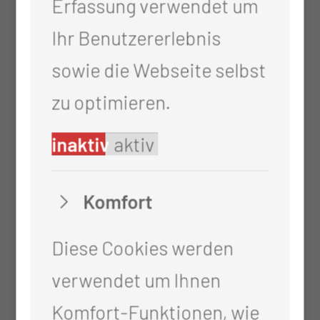
Therapeutische
Erfassung verwendet um
Kooperationsmöglichkeiten bei
Ihr Benutzererlebnis
vorhandener
sowie die Webseite selbst
Heilmittelverordnung:
zu optimieren.
Physiotherapie
inaktiv
aktiv
Ergotherapie
Logopädie
Komfort
Diese Cookies werden
verwendet um Ihnen
Komfort-Funktionen, wie