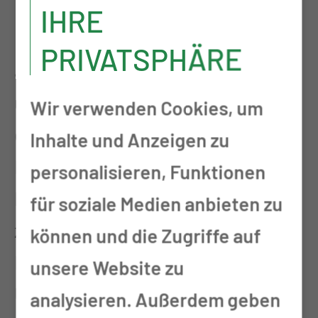
Unsere umfassenden
IHRE
Pflegeleistungen werden immer
PRIVATSPHÄRE
auf die individuellen Bedürfnisse
unserer Gäste angepasst. Unser
Wir verwenden Cookies, um
engagiertes Team steht bereit,
Inhalte und Anzeigen zu
Ihnen qualitativ hochwertige
personalisieren, Funktionen
Pflege in verschiedenen Bereichen
für soziale Medien anbieten zu
zu bieten. Durch einfühlsame
können und die Zugriffe auf
Betreuung und professionelle
unsere Website zu
Unterstützung entwicklen wir
analysieren. Außerdem geben