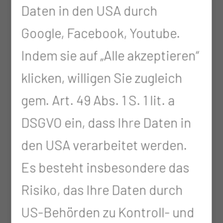
Daten in den USA durch
allgemeine aktivierende
Google, Facebook, Youtube.
Grundpflege
Indem sie auf „Alle akzeptieren“
intensive Förderung des
klicken, willigen Sie zugleich
Genesungsprozesses nach
gem. Art. 49 Abs. 1 S. 1 lit. a
Klinikaufenthalt, durch
DSGVO ein, dass Ihre Daten in
ausgeprägte Mobilisation und
den USA verarbeitet werden.
individuelle
Es besteht insbesondere das
Trainingsmaßnahmen (z.B.
Risiko, das Ihre Daten durch
Waschtraining)
US-Behörden zu Kontroll- und
individuelle Beratung,