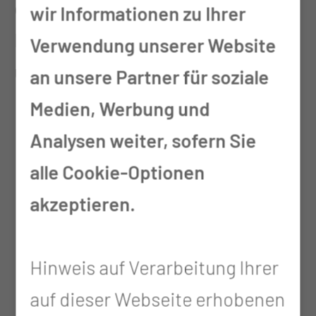
einen maßgeschneiderten
wir Informationen zu Ihrer
Pflegeansatz, um Ihre Gesundheit
Verwendung unserer Website
und Ihr Wohlbefinden zu fördern.
an unsere Partner für soziale
Medien, Werbung und
24-Stunden Grundversorgung
Analysen weiter, sofern Sie
und Betreuung
alle Cookie-Optionen
Abwechslungsreiche,
akzeptieren.
individuelle Speisen- und
Getränkeversorgung (unter
Hinweis auf Verarbeitung Ihrer
Berücksichtigung der
auf dieser Webseite erhobenen
Kostform)